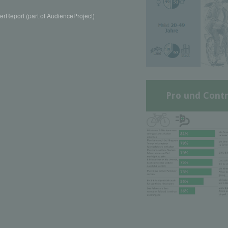
rReport (part of AudienceProject)
Pro und Contr