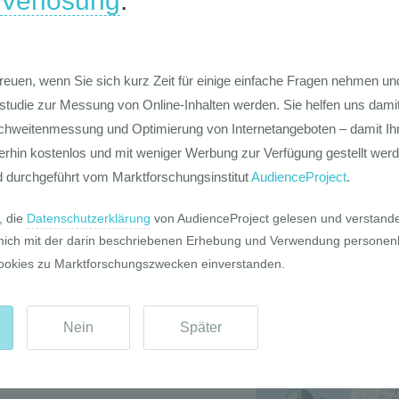
Die Werte-Lan
Deutschen
Die GIM Fahrr
Typolo