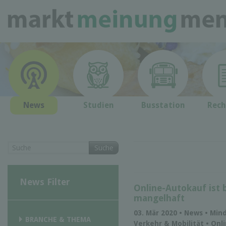
News
Studien
Busstation
Rech
Suche
News Filter
Online-Autokauf ist b
mangelhaft
03. Mär 2020 • News • Min
BRANCHE & THEMA
Verkehr & Mobilität • Onl