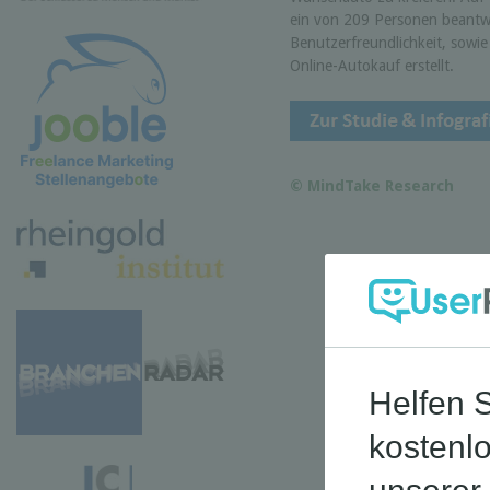
ein von 209 Personen beantw
Benutzerfreundlichkeit, sowi
Online-Autokauf erstellt.
© MindTake Research