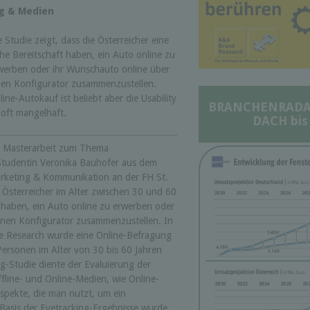
ng & Medien
e Studie zeigt, dass die Österreicher eine
he Bereitschaft haben, ein Auto online zu
werben oder ihr Wunschauto online über
nen Konfigurator zusammenzustellen.
line-Autokauf ist beliebt aber die Usability
BRANCHENRADAR 
t oft mangelhaft.
DACH bis
r Masterarbeit zum Thema
-Studentin Veronika Bauhofer aus dem
arketing & Kommunikation an der FH St.
s Österreicher im Alter zwischen 30 und 60
 haben, ein Auto online zu erwerben oder
inen Konfigurator zusammenzustellen. In
 Research wurde eine Online-Befragung
Personen im Alter von 30 bis 60 Jahren
g-Studie diente der Evaluierung der
fline- und Online-Medien, wie Online-
pekte, die man nutzt, um ein
Basis der Eyetracking-Ergebnisse wurde