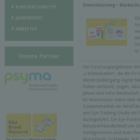
Dienstleistung • Marketi
PUBLIKATIONSTYP
JAHR/MONAT
Di
ho
ANBIETER
er
ei
On
is
Unsere Partner
Die Forschungsergebnisse de
„Carstomization“, die die FH
Masterstudiengang Digital M
Pölten verfasste, zeigen, das
Jahren eine hohe Bereitschaft
ihr Wunschauto online über e
Zusammenarbeit mit MindTake
und Eye-Tracking-Studie mit 
durchgeführt. Die Eye-Trackin
Benutzerfreundlichkeit von Of
Konfiguratoren und Auto-Pros
Wunschauto zu kreieren. Auf 