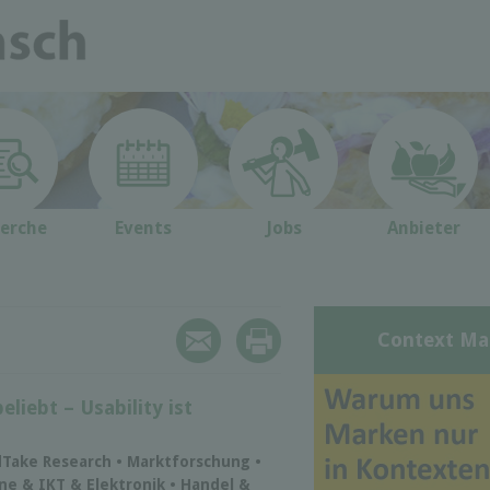
erche
Events
Jobs
Anbieter
Context Ma
eliebt – Usability ist
dTake Research • Marktforschung •
ine & IKT & Elektronik • Handel &