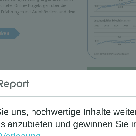
orteter Online-Fragebogen über die
e Erfahrungen mit Autohändlern und dem
Corona-St