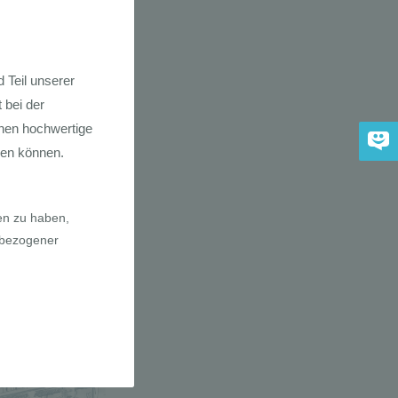
dkarte der
 2030
adfahrer-
gie