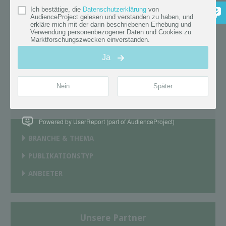
News Filter
Aktive Auswahl
( 21 Treffer )
Jahr/Monat
Jun 2019
×
Alle Filter entfernen
×
Powered by UserReport (part of AudienceProject)
BRANCHE & THEMA
PUBLIKATIONSTYP
ANBIETER
Unsere Partner