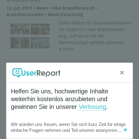
13. Jun 2019 • News • K&A BrandResearch •
Branchenstudien • Marktforschung
Starke Marken im Gentränkefachmarkt.
Die Studie von K&A Brandresearch
zeigt, auf was es bei der
Markenstrategie wirklich ankommt.
mehr
Stadt oder Land? - So wohnen die Deutschen
13. Jun 2019 • News • CIVEY • Marktforschung
Den Deutschen mangele es an
Wohnraum, heißt es überall. Die Studie
zeigt die Einstellungen zu Mieten und
den bevorzugtesten Wohnorten und
Wohnorten. Zeit, einen Blick ...
mehr
« Zurück |
Weiter »
Suche