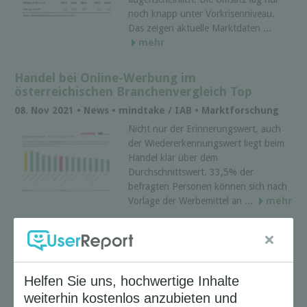
noch knapp unter Vorkrisenniveau.
Das zeigen aktuelle Marktdaten ...
mehr
Handel bei Online-Werbung im
österreichischen Branchenvergleich Top
08. Nov 2021 • News • mindtake / IAB • Marktforschung
Nicht nur der Erinnerungswert, auch
der Wiedererkennungswert liegt beim
Handel klar über dem
Durchschnittswert. 33,5% der
befragten Personen können sich nach
Vorlage der Werbemittel an ...
mehr
Nächtigungen in Österreich im September
2021 auf Vorkrisenniveau
02. Nov 2021 • News • Statistik Austria • Statistik •
Wirtschaftsstatistik • Infografik
Im September 2021 wurden laut