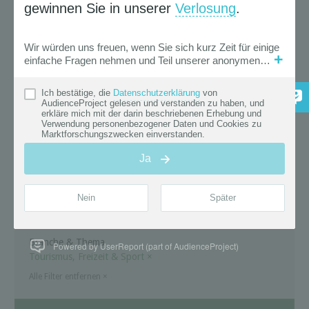
vorläufigen Ergebnissen von Statistik
Austria insgesamt 11,64 Mio.
Nächtigungen in heimischen
Beherbergungsbetrieben verzeichnet.
„Urlaub in Österreich war auch im
September ...
mehr
« Zurück |
Weiter »
Suche
News Filter
Aktive Auswahl
( 286 Treffer )
Branche & Thema
Powered by UserReport (part of AudienceProject)
Tourismus, Freizeit & Sport
×
Alle Filter entfernen
×