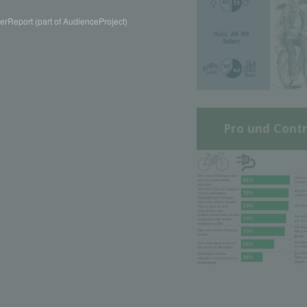
rReport (part of AudienceProject)
Pro und Contr