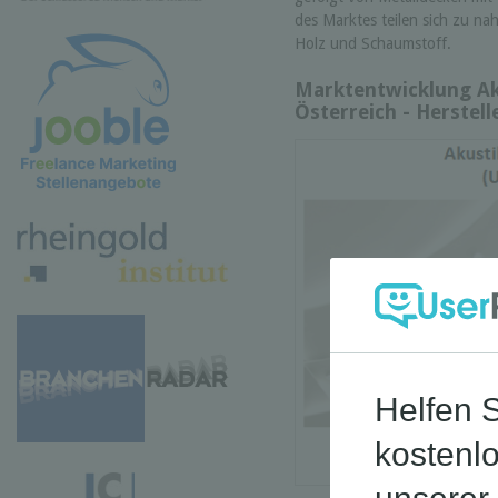
des Marktes teilen sich zu na
Holz und Schaumstoff.
Marktentwicklung Ak
Österreich - Herstel