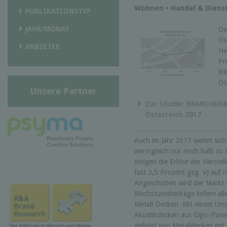
Wohnen • Handel & Dienst
PUBLIKATIONSTYP
JAHR/MONAT
De
Ös
ANBIETER
He
Pr
BR
Ös
Unsere Partner
Zur Studie: BRANCHENR
Österreich 2017
Auch im Jahr 2017 weitet sic
wenngleich nur noch halb so s
steigen die Erlöse der Herste
fast 2,5 Prozent geg. VJ auf 
Angeschoben wird der Markt
Wachstumsbeiträge liefern a
Metall-Decken. Mit einem Ums
Akustikdecken aus Gips-/Fase
gefolgt von Metalldecken mit