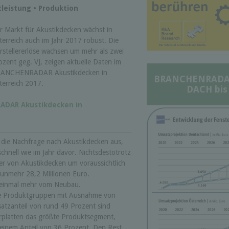
leistung • Produktion
r Markt für Akustikdecken wächst in
terreich auch im Jahr 2017 robust. Die
rstellererlöse wachsen um mehr als zwei
ozent geg. VJ, zeigen aktuelle Daten im
ANCHENRADAR Akustikdecken in
BRANCHENRADAR 
terreich 2017.
DACH bis
ADAR Akustikdecken in
h die Nachfrage nach Akustikdecken aus,
chnell wie im Jahr davor. Nichtsdestotrotz
ller von Akustikdecken um voraussichtlich
nunmehr 28,2 Millionen Euro.
 einmal mehr vom Neubau.
lle Produktgruppen mit Ausnahme von
atzanteil von rund 49 Prozent sind
rplatten das größte Produktsegment,
 einem Anteil von 36 Prozent. Den Rest