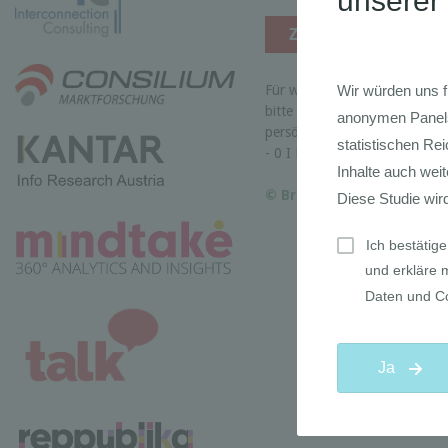
Für weitere Informationen be
bitte
www.branchenradar.
persönliche Ansprechpartneri
- 0 I Email:
sh@kfp.at
© Branchenradar