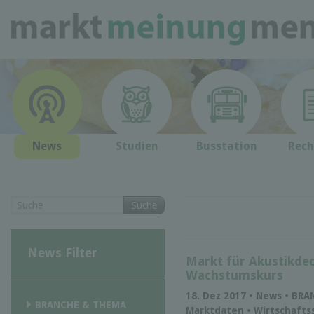
News
Studien
Busstation
Rech
Suche
News Filter
Markt für Akustikdec
Wachstumskurs
18. Dez 2017 • News • BR
BRANCHE & THEMA
Marktdaten • Wirtschaftss