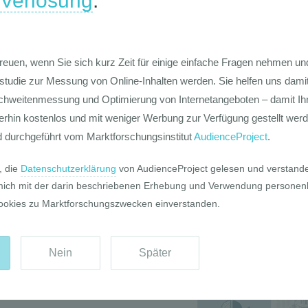
Die Werte-Lan
Deutschen
suchen Sie
com
oder kontaktieren Sie Ihre
n Sabine Hengster: Tel.: +43 1 470 65 10
Die GIM Fahrr
Typolo