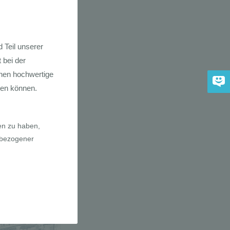
dkarte der
 2030
adfahrer-
gie