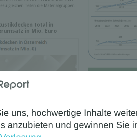
hezu gleichen Teilen die Materialgruppen
ustikdecken total in
lerumsatz in Mio. Euro
Corona-St