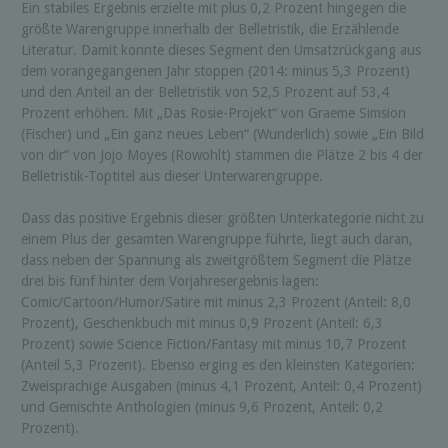
Ein stabiles Ergebnis erzielte mit plus 0,2 Prozent hingegen die
größte Warengruppe innerhalb der Belletristik, die Erzählende
Literatur. Damit konnte dieses Segment den Umsatzrückgang aus
dem vorangegangenen Jahr stoppen (2014: minus 5,3 Prozent)
und den Anteil an der Belletristik von 52,5 Prozent auf 53,4
Prozent erhöhen. Mit „Das Rosie-Projekt“ von Graeme Simsion
(Fischer) und „Ein ganz neues Leben“ (Wunderlich) sowie „Ein Bild
von dir“ von Jojo Moyes (Rowohlt) stammen die Plätze 2 bis 4 der
Belletristik-Toptitel aus dieser Unterwarengruppe.
Dass das positive Ergebnis dieser größten Unterkategorie nicht zu
einem Plus der gesamten Warengruppe führte, liegt auch daran,
dass neben der Spannung als zweitgrößtem Segment die Plätze
drei bis fünf hinter dem Vorjahresergebnis lagen:
Comic/Cartoon/Humor/Satire mit minus 2,3 Prozent (Anteil: 8,0
Prozent), Geschenkbuch mit minus 0,9 Prozent (Anteil: 6,3
Prozent) sowie Science Fiction/Fantasy mit minus 10,7 Prozent
(Anteil 5,3 Prozent). Ebenso erging es den kleinsten Kategorien:
Zweisprachige Ausgaben (minus 4,1 Prozent, Anteil: 0,4 Prozent)
und Gemischte Anthologien (minus 9,6 Prozent, Anteil: 0,2
Prozent).