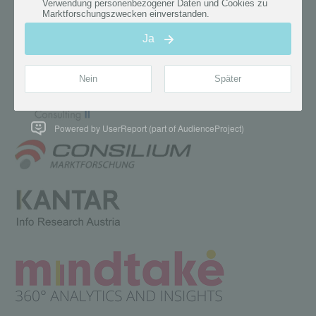
Powered by UserReport (part of AudienceProject)