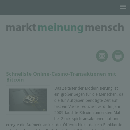
Schnellste Online-Casino-Transaktionen mit
Bitcoin
Das Zeitalter der Modernisierung ist
ein großer Segen für die Menschen, da
die für Aufgaben benötigte Zeit auf
fast ein Viertel reduziert wird. Im Jahr
2009 tauchte Bitcoin zum ersten Mal
bei Glücksspieltransaktionen auf und
erregte die Aufmerksamkeit der Öffentlichkeit, da kein Bankkonto