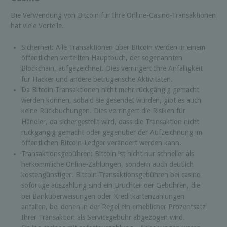
Die Verwendung von Bitcoin für Ihre Online-Casino-Transaktionen
hat viele Vorteile.
Sicherheit: Alle Transaktionen über Bitcoin werden in einem
öffentlichen verteilten Hauptbuch, der sogenannten
Blockchain, aufgezeichnet. Dies verringert Ihre Anfälligkeit
für Hacker und andere betrügerische Aktivitäten.
Da Bitcoin-Transaktionen nicht mehr rückgängig gemacht
werden können, sobald sie gesendet wurden, gibt es auch
keine Rückbuchungen. Dies verringert die Risiken für
Händler, da sichergestellt wird, dass die Transaktion nicht
rückgängig gemacht oder gegenüber der Aufzeichnung im
öffentlichen Bitcoin-Ledger verändert werden kann.
Transaktionsgebühren: Bitcoin ist nicht nur schneller als
herkömmliche Online-Zahlungen, sondern auch deutlich
kostengünstiger. Bitcoin-Transaktionsgebühren bei casino
sofortige auszahlung sind ein Bruchteil der Gebühren, die
bei Banküberweisungen oder Kreditkartenzahlungen
anfallen, bei denen in der Regel ein erheblicher Prozentsatz
Ihrer Transaktion als Servicegebühr abgezogen wird.