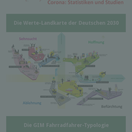
Die Werte-Landkarte der Deutschen 2030
Die GIM Fahrradfahrer-Typologie