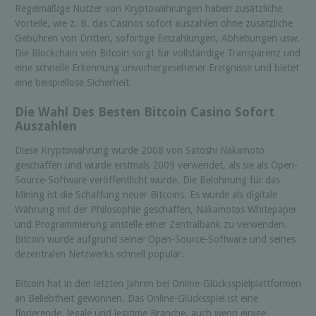
Regelmäßige Nutzer von Kryptowährungen haben zusätzliche
Vorteile, wie z. B. das Casinos sofort auszahlen ohne zusätzliche
Gebühren von Dritten, sofortige Einzahlungen, Abhebungen usw.
Die Blockchain von Bitcoin sorgt für vollständige Transparenz und
eine schnelle Erkennung unvorhergesehener Ereignisse und bietet
eine beispiellose Sicherheit.
Die Wahl Des Besten Bitcoin Casino Sofort
Auszahlen
Diese Kryptowährung wurde 2008 von Satoshi Nakamoto
geschaffen und wurde erstmals 2009 verwendet, als sie als Open-
Source-Software veröffentlicht wurde. Die Belohnung für das
Mining ist die Schaffung neuer Bitcoins. Es wurde als digitale
Währung mit der Philosophie geschaffen, Nakamotos Whitepaper
und Programmierung anstelle einer Zentralbank zu verwenden.
Bitcoin wurde aufgrund seiner Open-Source-Software und seines
dezentralen Netzwerks schnell populär.
Bitcoin hat in den letzten Jahren bei Online-Glücksspielplattformen
an Beliebtheit gewonnen. Das Online-Glücksspiel ist eine
florierende, legale und legitime Branche, auch wenn einige