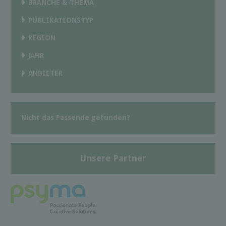
BRANCHE & THEMA
PUBLIKATIONSTYP
REGION
JAHR
ANBIETER
Nicht das Passende gefunden?
Unsere Partner