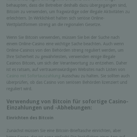
behaupten, dass die Betreiber deshalb dazu übergegangen sind,
Bitcoin zu verwenden, um fragwürdige oder illegale Aktivitäten zu
erleichtern. In Wirklichkeit halten sich seriöse Online-
Wettplattformen streng an die regionalen Gesetze.
Wenn Sie Bitcoin verwenden, müssen Sie bei der Suche nach
einem Online-Casino eine wichtige Sache beachten. Auch wenn
Online-Casinos von den Behörden streng reguliert werden, um
Ihre Sicherheit zu gewährleisten, verwenden einige illegale
Casinos Bitcoin, um sich der Verantwortung zu entziehen. Daher
ist es ratsam, auf vertrauenswürdigen Websites nach Listen von
Casino mit Sofortauszahlung
Ausschau zu halten. Sie sollten auch
überprüfen, ob das Casino von seriösen Behörden lizenziert und
reguliert wird.
Verwendung von Bitcoin für sofortige Casino-
Einzahlungen und -Abhebungen:
Einrichten des Bitcoin
Zunächst müssen Sie eine Bitcoin-Brieftasche einrichten, aber