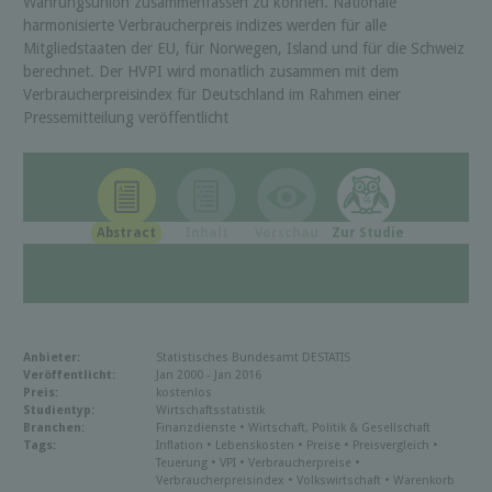
Währungsunion zusammenfassen zu können. Nationale
harmonisierte Verbraucherpreis indizes werden für alle
Mitgliedstaaten der EU, für Norwegen, Island und für die Schweiz
berechnet. Der HVPI wird monatlich zusammen mit dem
Verbraucherpreisindex für Deutschland im Rahmen einer
Pressemitteilung veröffentlicht
Abstract
Inhalt
Vorschau
Zur Studie
Anbieter:
Statistisches Bundesamt DESTATIS
Veröffentlicht:
Jan 2000 - Jan 2016
Preis:
kostenlos
Studientyp:
Wirtschaftsstatistik
Branchen:
Finanzdienste • Wirtschaft, Politik & Gesellschaft
Tags:
Inflation • Lebenskosten • Preise • Preisvergleich •
Teuerung • VPI • Verbraucherpreise •
Verbraucherpreisindex • Volkswirtschaft • Warenkorb