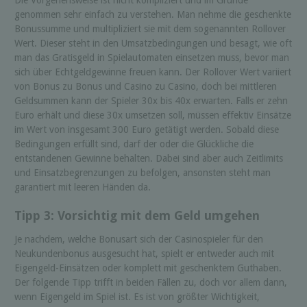
Die Vorgehensweise ist nicht kompliziert und im Grunde
genommen sehr einfach zu verstehen. Man nehme die geschenkte
Bonussumme und multipliziert sie mit dem sogenannten Rollover
Wert. Dieser steht in den Umsatzbedingungen und besagt, wie oft
man das Gratisgeld in Spielautomaten einsetzen muss, bevor man
sich über Echtgeldgewinne freuen kann. Der Rollover Wert variiert
von Bonus zu Bonus und Casino zu Casino, doch bei mittleren
Geldsummen kann der Spieler 30x bis 40x erwarten. Falls er zehn
Euro erhält und diese 30x umsetzen soll, müssen effektiv Einsätze
im Wert von insgesamt 300 Euro getätigt werden. Sobald diese
Bedingungen erfüllt sind, darf der oder die Glückliche die
entstandenen Gewinne behalten. Dabei sind aber auch Zeitlimits
und Einsatzbegrenzungen zu befolgen, ansonsten steht man
garantiert mit leeren Händen da.
Tipp 3: Vorsichtig mit dem Geld umgehen
Je nachdem, welche Bonusart sich der Casinospieler für den
Neukundenbonus ausgesucht hat, spielt er entweder auch mit
Eigengeld-Einsätzen oder komplett mit geschenktem Guthaben.
Der folgende Tipp trifft in beiden Fällen zu, doch vor allem dann,
wenn Eigengeld im Spiel ist. Es ist von größter Wichtigkeit,