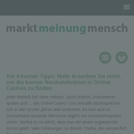
Die 4 besten Tipps: Mehr brauchen Sie nicht,
um die besten Neukundenboni in Online
Casinos zu finden
Jeder Mensch hat seine Hobbys. Sport treiben, Instrumente
spielen und ... das Online Casino? Das virtuelle Glücksspiel hat
sich in den letzten Jahren weit verbreitet, bis nun auch in
Deutschland tausende Menschen täglich vor Automatenspielen
sitzen. Hierbei ist es üblich, dass man mit einem sogenannten
Bonus spielt. Viele Erklärungen zu diesem Thema, die vermeintlich