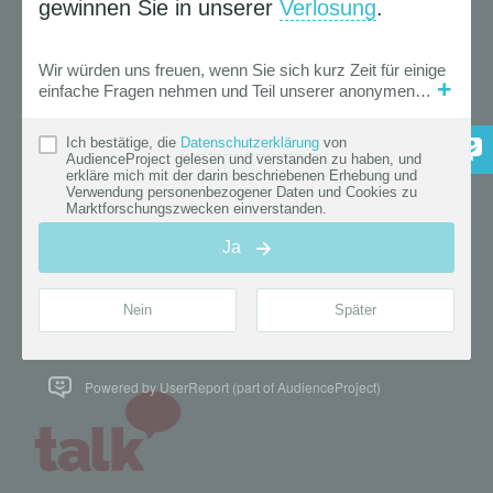
Powered by UserReport (part of AudienceProject)