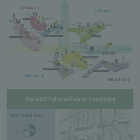
Die GIM Fahrradfahrer-Typologie