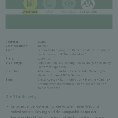
Abstract
Inhalt
Vorschau
Zur Studie
Anbieter:
psyma
Veröffentlicht:
Jul 2015
Autor:
Sandra Tauber (RMV) und Rainer Schätzlein (Psyma) in
der Fachzeitschrift "Der Nahverkehr"
Preis:
kostenlos
Studientyp:
Fallstudie • Marktforschung • Mediaanalyse • Usability,
Customer Experience
Branchen:
Arbeitswelt • Branchenübergreifend • Marketing &
Medien • Online & IKT & Elektronik
Tags:
Digital Agenda • Kommunikation • Meeting • Online •
Unternehmenskommunikation • Videokonferenz •
Webkonferenzen
Die Studie zeigt..
Entscheidende Kriterien für die Auswahl einer Webund
Videokonferenzlösung sind die Kompatibilität mit der
bestehenden IT-Infrastruktur und die Nutzerfreundlichkeit.