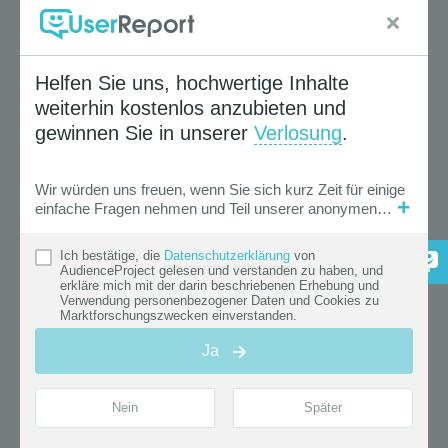
Marktdaten • Marktforschung • Wirtschaftsstatistik
Die Branchenstudie "Glücksspiel &
Sportwetten in Österreich 2018"
analysiert Spieleinsätze, Wetteinsätze,
Wetterträge, Marktanteile,
Wettbewerbssituation und die Trends
und Treiber der Branche. Die
Marktanalyse bietet Zahlen, ...
mehr
« Zurück |
Weiter »
Suche
Studien Filter
Aktive Auswahl
( 41 Treffer )
Branche & Thema
Tourismus, Freizeit & Sport
×