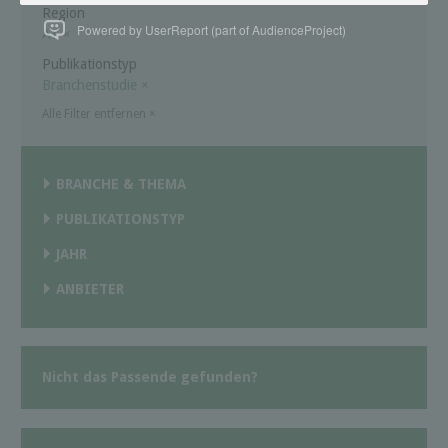
Region
Powered by UserReport (part of AudienceProject)
AT
×
Publikationstyp
Branchenstudie
×
Alle Filter entfernen
×
BRANCHE & THEMA
PUBLIKATIONSTYP
JAHR
ANBIETER
Nicht das Passende gefunden?