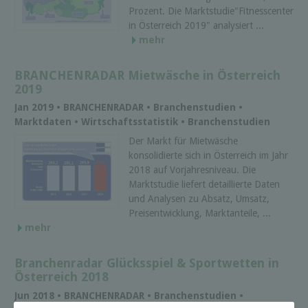
Prozent. Die Marktstudie"Fitnesscenter
in Österreich 2019" analysiert ...
mehr
BRANCHENRADAR Mietwäsche in Österreich
2019
Jan 2019 • BRANCHENRADAR • Branchenstudien •
Marktdaten • Wirtschaftsstatistik • Branchenstudien
Der Markt für Mietwäsche
konsolidierte sich in Österreich im Jahr
2018 auf Vorjahresniveau. Die
Marktstudie liefert detaillierte Daten
und Analysen zu Absatz, Umsatz,
Preisentwicklung, Marktanteile, ...
mehr
Branchenradar Glücksspiel & Sportwetten in
Österreich 2018
Jun 2018 • BRANCHENRADAR • Branchenstudien •