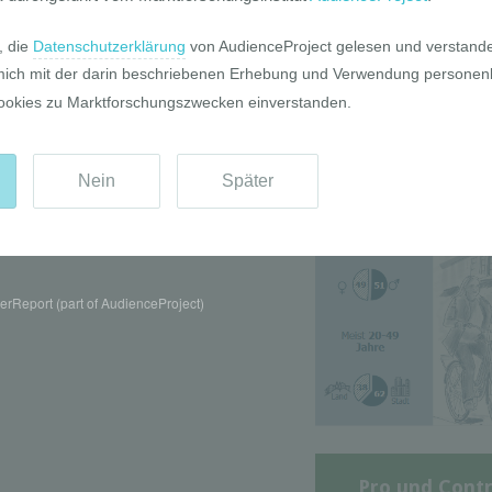
Die GIM Fahrr
Typolo
rReport (part of AudienceProject)
Pro und Contr