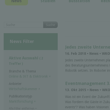
News
Studien
Busstation
Rech
Suche
News Filter
Jedes zweite Untern
16. Feb 2018 • News • WK
Aktive Auswahl
( 2
Jedes zweite Unternehmen pla
Treffer )
des Beratungsunternehmens D
Robotik setzen. In Roboter inv
Branche & Thema
Online & IKT & Elektronik
×
Eventmanagement 3.0
Anbieter
Wirtschaftskammer
×
13. Okt 2015 • News • WK
Publikationstyp
Was ist ein Event der Zukunft
Marktforschung
×
Was fordern die Gäste in Zu
events“? Was haben Visionen 
Alle Filter entfernen
×