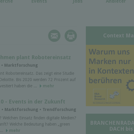
erche
Events
Jobs
Anbieter
Context Ma
ehmen plant Robotereinsatz
O • Marktforschung
nt Robotereinsatz. Das zeigt eine Studie
eloitte. Bis 2020 werden 72 Prozent auf
estiert haben die ...
mehr
 - Events in der Zukunft
O • Marktforschung • Trendforschung
? Welchen Einsatz finden digitale Medien?
BRANCHENRADAR 
kunft? Welche Bedeutung haben „green
DACH bis
...
mehr