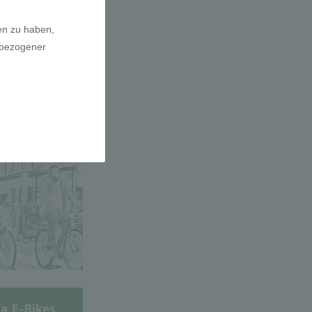
adfahrer-
gie
a E-Bikes