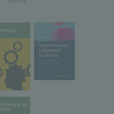
Über uns
rketing
Fenster in
 2030