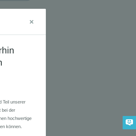
udien
dkarte der
 2030