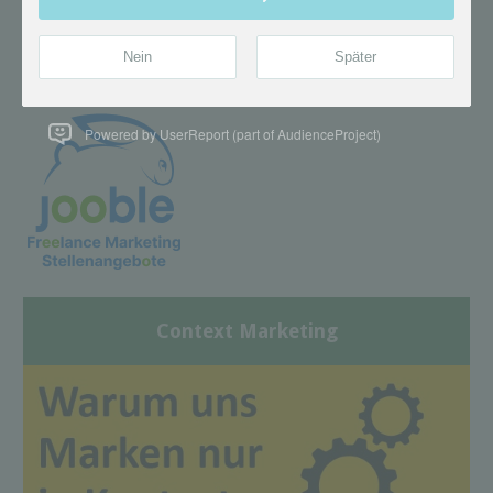
Powered by UserReport (part of AudienceProject)
Context Marketing