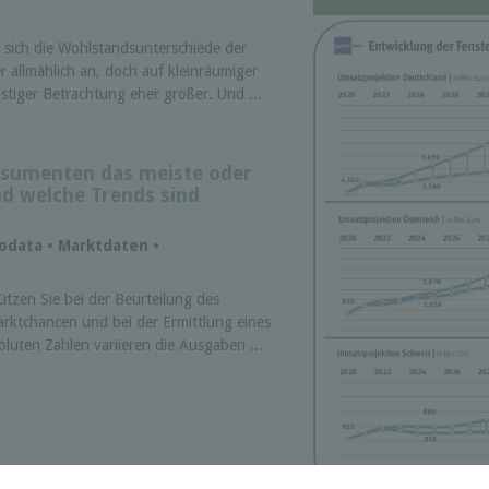
 sich die Wohlstandsunterschiede der
 allmählich an, doch auf kleinräumiger
istiger Betrachtung eher größer. Und ...
sumenten das meiste oder
d welche Trends sind
iodata • Marktdaten •
zen Sie bei der Beurteilung des
ktchancen und bei der Ermittlung eines
luten Zahlen variieren die Ausgaben ...