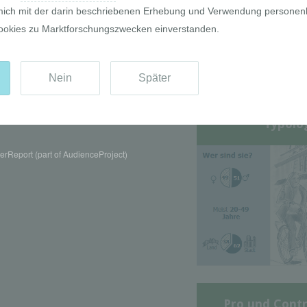
Die GIM Fahrr
Typolo
rReport (part of AudienceProject)
Pro und Contr