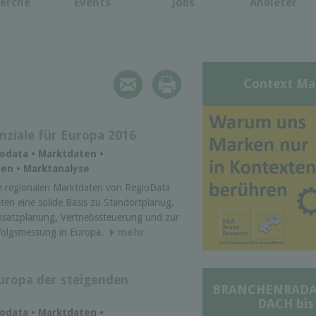
erche
Events
Jobs
Anbieter
Context Ma
nziale für Europa 2016
iodata • Marktdaten •
en • Marktanalyse
e regionalen Marktdaten von RegioData
eten eine solide Basis zu Standortplanug,
satzplanung, Vertriebssteuerung und zur
folgsmessung in Europa.
mehr
uropa der steigenden
BRANCHENRADAR 
DACH bis
iodata • Marktdaten •