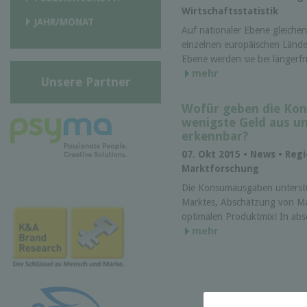
Wirtschaftsstatistik
JAHR/MONAT
Auf nationaler Ebene gleichen
einzelnen europäischen Länder
Ebene werden sie bei längerfr
mehr
Unsere Partner
Wofür geben die Kon
wenigste Geld aus un
erkennbar?
07. Okt 2015 • News • Reg
Marktforschung
Die Konsumausgaben unterstüt
Marktes, Abschätzung von Mar
optimalen Produktmix! In abso
mehr