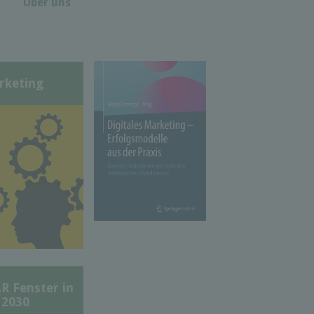
Über uns
rketing
Fenster in
 2030