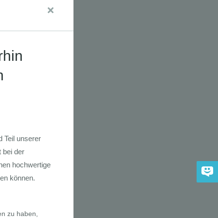
udien
dkarte der
 2030