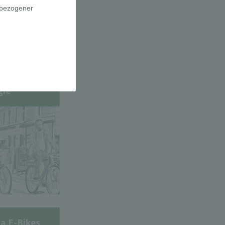
adfahrer-
gie
a E-Bikes