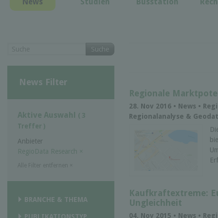
News
Studien
Busstation
Rech
Suche
News Filter
Regionale Marktpote
28. Nov 2016 • News • Reg
Aktive Auswahl
( 3
Regionalanalyse & Geodat
Treffer )
Di
bi
Anbieter
Um
RegioData Research
×
Er
Alle Filter entfernen
×
Kaufkraftextreme: E
BRANCHE & THEMA
Ungleichheit
04. Nov 2015 • News • Reg
PUBLIKATIONSTYP