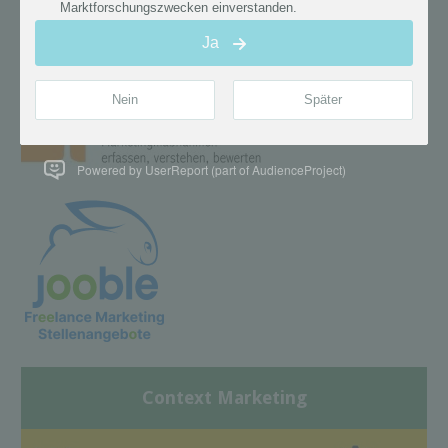
Powered by UserReport (part of AudienceProject)
Context Marketing