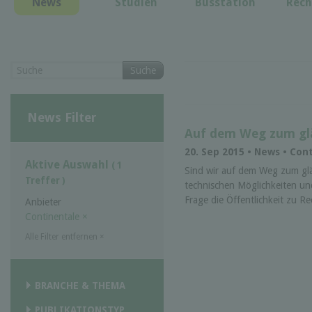
News
Studien
Busstation
Rech
Suche
News Filter
Auf dem Weg zum glä
20. Sep 2015 • News • Con
Aktive Auswahl
( 1
Sind wir auf dem Weg zum glä
Treffer )
technischen Möglichkeiten und
Frage die Öffentlichkeit zu Re
Anbieter
Continentale
×
Alle Filter entfernen
×
BRANCHE & THEMA
PUBLIKATIONSTYP