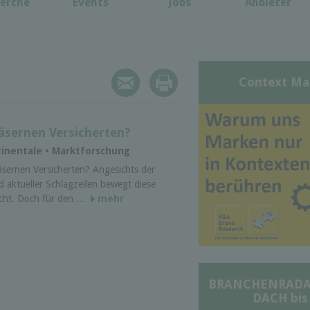
erche
Events
Jobs
Anbieter
Context Ma
sernen Versicherten?
tinentale • Marktforschung
sernen Versicherten? Angesichts der
 aktueller Schlagzeilen bewegt diese
cht. Doch für den ...
mehr
BRANCHENRADAR 
DACH bis