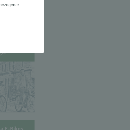
adfahrer-
gie
a E-Bikes