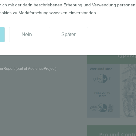
Die GIM Fahrr
Typolo
rReport (part of AudienceProject)
Pro und Contr