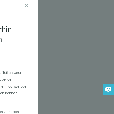
udien
dkarte der
 2030