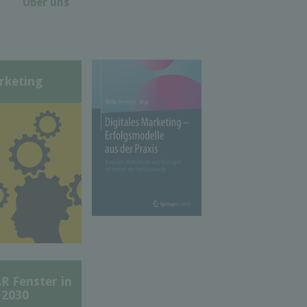
Über uns
rketing
Fenster in
 2030