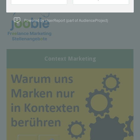
Powered by UserReport (part of AudienceProject)
Context Marketing