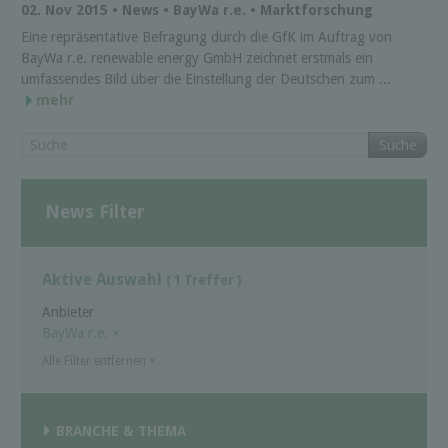
02. Nov 2015 • News • BayWa r.e. • Marktforschung
Eine repräsentative Befragung durch die GfK im Auftrag von
BayWa r.e. renewable energy GmbH zeichnet erstmals ein
umfassendes Bild über die Einstellung der Deutschen zum ...
mehr
Suche
News Filter
Aktive Auswahl
( 1 Treffer )
Anbieter
BayWa r.e.
×
Alle Filter entfernen
×
BRANCHE & THEMA