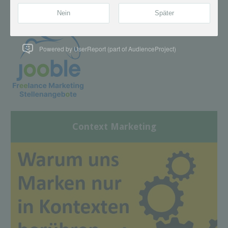
Powered by UserReport (part of AudienceProject)
Context Marketing