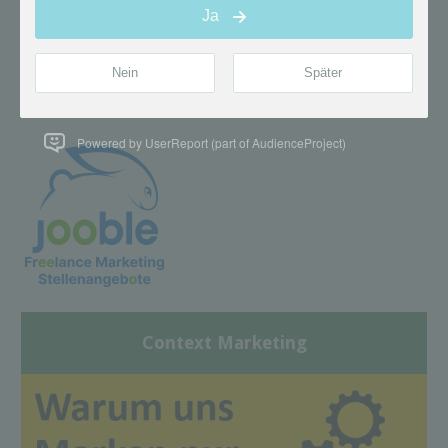
Powered by UserReport (part of AudienceProject)
Context Marketing