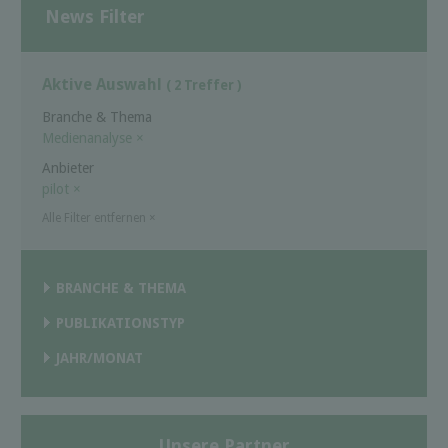
News Filter
Aktive Auswahl
( 2 Treffer )
Branche & Thema
Medienanalyse
×
Anbieter
pilot
×
Alle Filter entfernen
×
BRANCHE & THEMA
PUBLIKATIONSTYP
JAHR/MONAT
Unsere Partner