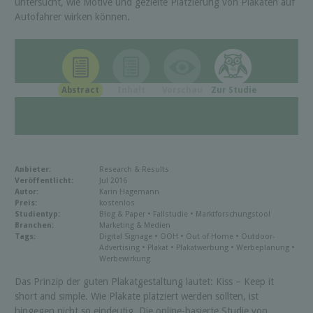
untersucht, wie Motive und gezielte Platzierung von Plakaten auf
Autofahrer wirken können.
Abstract
Inhalt
Vorschau
Zur Studie
Anbieter:
Research & Results
Veröffentlicht:
Jul 2016
Autor:
Karin Hagemann
Preis:
kostenlos
Studientyp:
Blog & Paper • Fallstudie • Marktforschungstool
Branchen:
Marketing & Medien
Tags:
Digital Signage • OOH • Out of Home • Outdoor-
Advertising • Plakat • Plakatwerbung • Werbeplanung •
Werbewirkung
Das Prinzip der guten Plakatgestaltung lautet: Kiss – Keep it
short and simple. Wie Plakate platziert werden sollten, ist
hingegen nicht so eindeutig. Die online-basierte Studie von