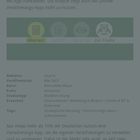
mit App-Funktionen. Die Analyse zeigt auch die Gründe
Versicherungs-Apps nicht zu nutzen.
Abstract
Inhalt
Vorschau
Zur Studie
Anbieter:
psyma
Veröffentlicht:
Mär 2023
Autor:
Bernadette Mayer
Preis:
kostenlos
Studientyp:
Marktforschung
Branchen:
Finanzdienste • Marketing & Medien • Online & IKT &
Elektronik
Tags:
Smartphone Nutzung • Versicherungs-Apps •
Zufriedenheit
Nur etwas mehr als 10% der Deutschen nutzen eine
Versicherungs-App, um die eigenen Versicherungen zu verwalten
und zu optimieren. Dabei ist der Markt sehr groß, es gibt viele