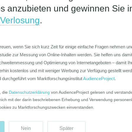
Die Werte-Lan
Deutschen
Die GIM Fahrr
Typolo