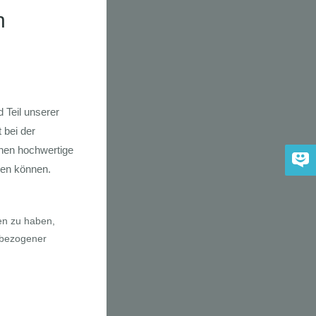
dkarte der
 2030
adfahrer-
gie