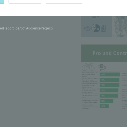
rReport (part of AudienceProject)
Pro und Contr