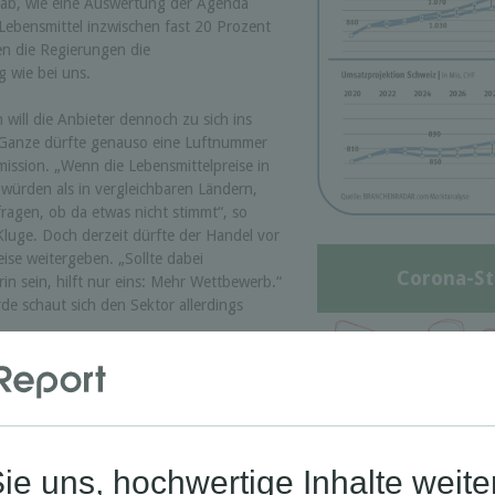
 ab, wie eine Auswertung der Agenda
 Lebensmittel inzwischen fast 20 Prozent
en die Regierungen die
 wie bei uns.
 will die Anbieter dennoch zu sich ins
s Ganze dürfte genauso eine Luftnummer
ission. „Wenn die Lebensmittelpreise in
n würden als in vergleichbaren Ländern,
ragen, ob da etwas nicht stimmt“, so
uge. Doch derzeit dürfte der Handel vor
ise weitergeben. „Sollte dabei
Corona-St
rin sein, hilft nur eins: Mehr Wettbewerb.“
 schaut sich den Sektor allerdings
g im europäischen Vergleich