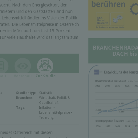
sucht. Nach dem Energiesektor, den
rmietern und den Gaststätten sind nun
e Lebensmittelhändler ins Visier der Politik
raten. Die Lebensmittelpreise in Österreich
ren im März auch um fast 15 Prozent
 Für viele Haushalte wird das langsam zum
BRANCHENRADAR 
DACH bis
halt
Vorschau
Zur Studie
ia
Studientyp:
Statistik
Branchen:
Wirtschaft, Politik &
Gesellschaft
Tags:
Inflation •
Lebensmittelpreise •
Teuerung
neidet Österreich mit diesen