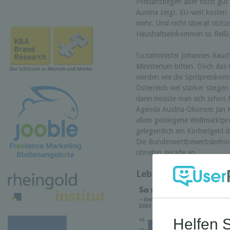
Preisanstiegen aber noch gut
Austria zeigt. EU-weit kosten
mehr. Und nicht überall stütz
Haushaltseinkommen so fleißig
Sozialminister Johannes Rauch
Ministerium bitten. Doch da
werden wie die Spritpreiskomm
Österreich viel stärker steige
dann müsste man sich schon f
Agenda Austria-Ökonom Jan Kl
allem gestiegene Weltmarktpre
gelegentlich ein Körberlgeld d
Die Bundeswettbewerbsbehörde
ohnehin gerade an.
Lebensmittelteuerun