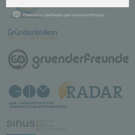
Powered by UserReport (part of AudienceProject)