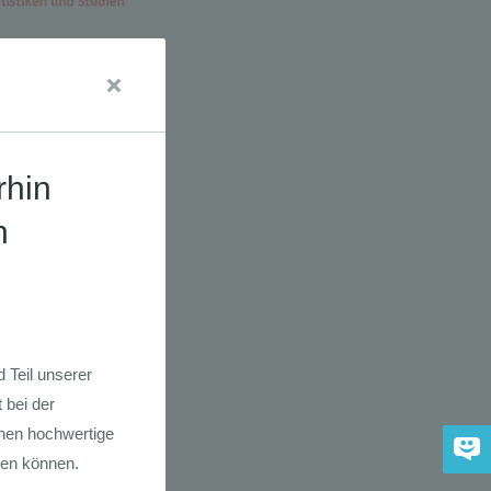
dkarte der
 2030
adfahrer-
gie