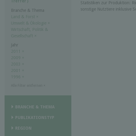
Treffer )
Statistiken zur Produktion: R
sonstige Nutztiere inklusive
Branche & Thema
Land & Forst
×
Umwelt & Ökologie
×
Wirtschaft, Politik &
Gesellschaft
×
Jahr
2011
×
2009
×
2003
×
2001
×
1996
×
Alle Filter entfernen
×
BRANCHE & THEMA
PUBLIKATIONSTYP
REGION