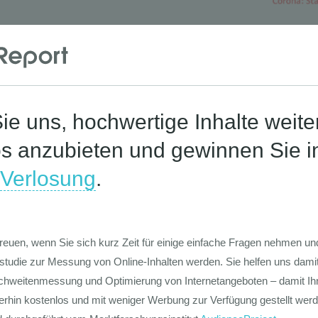
Die Werte-Lan
Deutschen
Die GIM Fahrr
Typolo