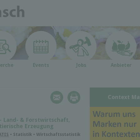
erche
Events
Jobs
Anbieter
Context Ma
- Land- & Forstwirtschaft,
tie­ri­sche Er­zeu­gung
ATIS
• Statistik • Wirtschaftsstatistik