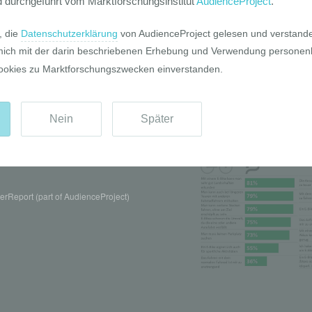
Pro und Contr
rReport (part of AudienceProject)