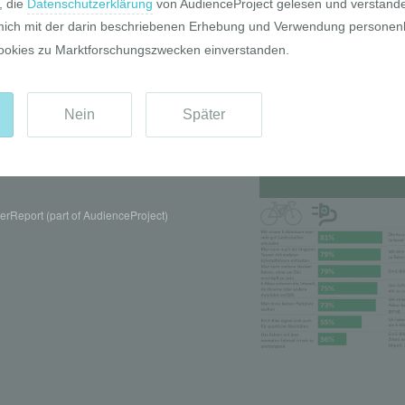
Pro und Contr
rReport (part of AudienceProject)