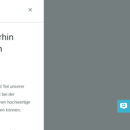
dkarte der
 2030
adfahrer-
gie