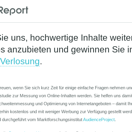
Die Werte-Lan
Deutschen
Die GIM Fahrr
Typolo