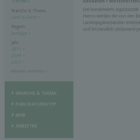
Geodaten • Wirtschaftssta
Treffer )
Die bundesweite Jagdstatistik w
Branche & Thema
Hierzu werden die von den B
Land & Forst
×
Landesjagdverbänden ermittel
Region
und letztendlich umfassend pub
sonstige
×
Jahr
2011
×
2009
×
2001
×
Alle Filter entfernen
×
BRANCHE & THEMA
PUBLIKATIONSTYP
JAHR
ANBIETER