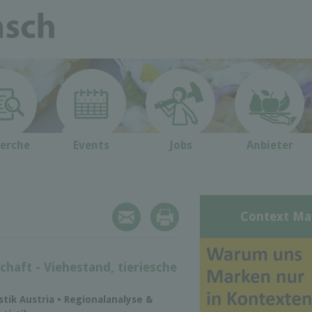
erche
Events
Jobs
Anbieter
Context Ma
chaft - Viehestand, tieriesche
istik Austria • Regionalanalyse &