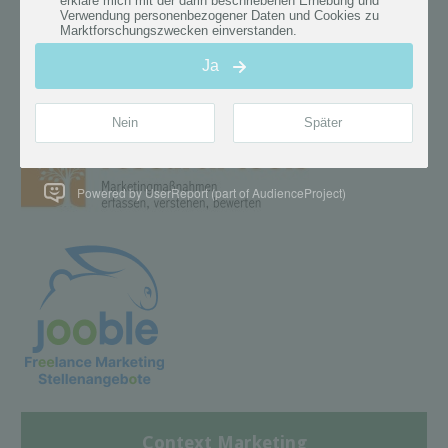
Powered by UserReport (part of AudienceProject)
Context Marketing