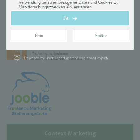
Powered by UserReport (part of AudienceProject)
Context Marketing