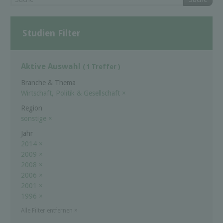
Studien Filter
Aktive Auswahl
( 1 Treffer )
Branche & Thema
Wirtschaft, Politik & Gesellschaft
×
Region
sonstige
×
Jahr
2014
×
2009
×
2008
×
2006
×
2001
×
1996
×
Alle Filter entfernen
×