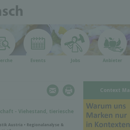
erche
Events
Jobs
Anbieter
Context Ma
chaft - Viehestand, tieriesche
istik Austria • Regionalanalyse &