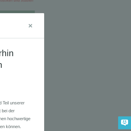
dkarte der
 2030
adfahrer-
gie