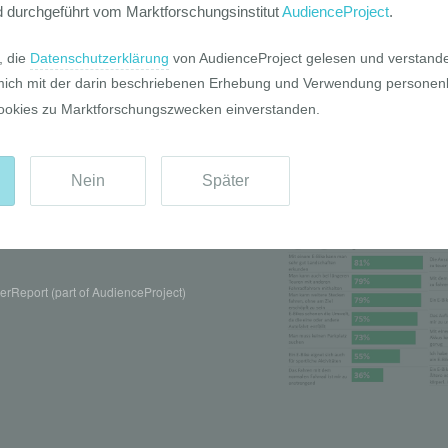
Pro und Contr
rReport (part of AudienceProject)