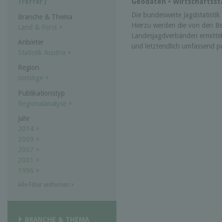
Geodaten • Wirtschaftssta
Treffer )
Die bundesweite Jagdstatistik w
Branche & Thema
Hierzu werden die von den B
Land & Forst
×
Landesjagdverbänden ermittel
Anbieter
und letztendlich umfassend pub
Statistik Austria
×
Region
sonstige
×
Publikationstyp
Regionalanalyse
×
Jahr
2014
×
2009
×
2007
×
2001
×
1996
×
Alle Filter entfernen
×
BRANCHE & THEMA