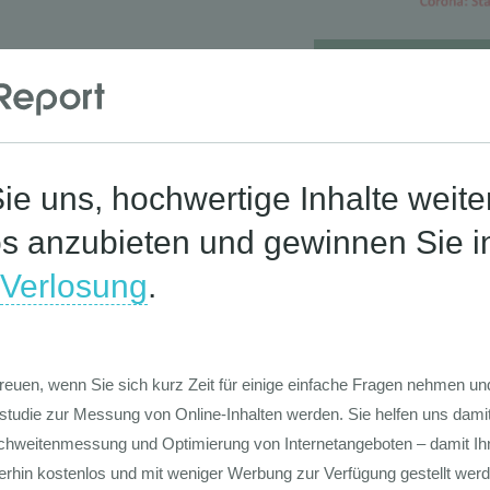
Die Werte-Lan
Deutschen
Die GIM Fahrr
Typolo