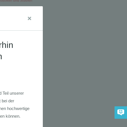
dkarte der
 2030
adfahrer-
gie