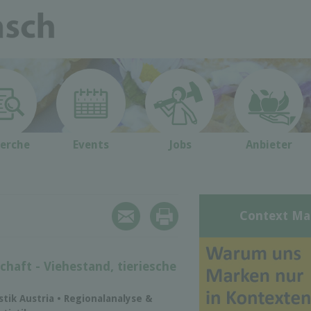
erche
Events
Jobs
Anbieter
Context Ma
chaft - Viehestand, tieriesche
istik Austria • Regionalanalyse &