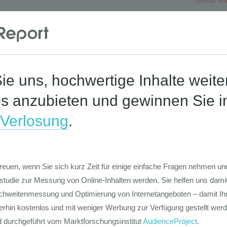
Die Werte-Lan
Deutschen
Die GIM Fahrr
Typolo