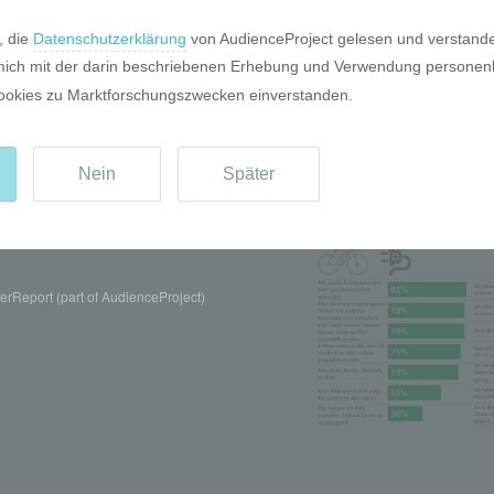
Pro und Contr
rReport (part of AudienceProject)