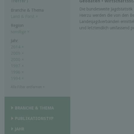
Geodaten • Wirtschaftssta
Treffer )
Die bundesweite Jagdstatistik w
Branche & Thema
Hierzu werden die von den B
Land & Forst
×
Landesjagdverbänden ermittel
Region
und letztendlich umfassend pub
sonstige
×
Jahr
2014
×
2009
×
2000
×
1997
×
1996
×
1994
×
Alle Filter entfernen
×
BRANCHE & THEMA
PUBLIKATIONSTYP
JAHR