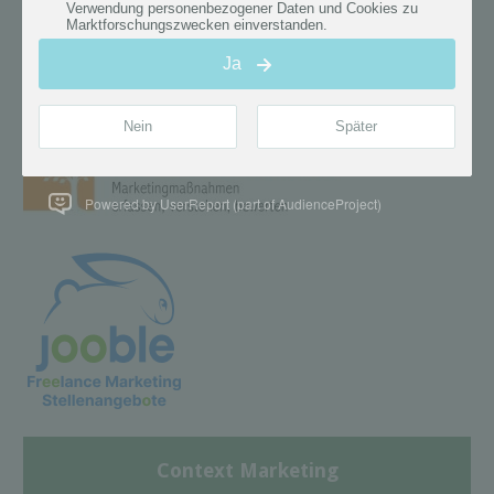
Powered by UserReport (part of AudienceProject)
Context Marketing