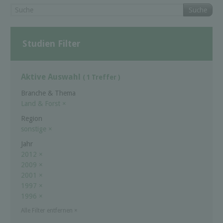
Suche
Studien Filter
Aktive Auswahl
( 1 Treffer )
Branche & Thema
Land & Forst
×
Region
sonstige
×
Jahr
2012
×
2009
×
2001
×
1997
×
1996
×
Alle Filter entfernen
×