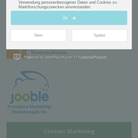
Powered by UserReport (part of AudienceProject)
Context Marketing