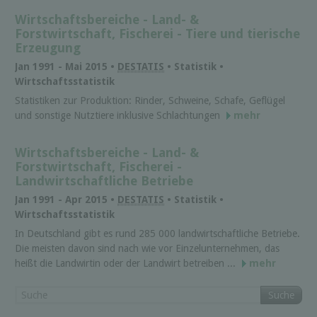
Wirtschaftsbereiche - Land- &
Forstwirtschaft, Fischerei - Tie­re und tie­ri­sche
Er­zeu­gung
Jan 1991 - Mai 2015 •
DESTATIS
• Statistik •
Wirtschaftsstatistik
Statistiken zur Produktion: Rinder, Schweine, Schafe, Geflügel
und sonstige Nutztiere inklusive Schlachtungen
mehr
Wirtschaftsbereiche - Land- &
Forstwirtschaft, Fischerei -
Landwirtschaftliche Betriebe
Jan 1991 - Apr 2015 •
DESTATIS
• Statistik •
Wirtschaftsstatistik
In Deutschland gibt es rund 285 000 land­wirt­schaft­liche Betriebe.
Die meisten davon sind nach wie vor Einzel­unter­nehmen, das
heißt die Land­wirtin oder der Land­wirt betreiben ...
mehr
Suche