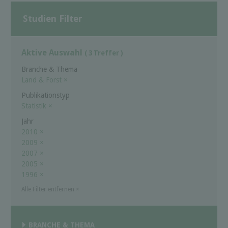
Studien Filter
Aktive Auswahl
( 3 Treffer )
Branche & Thema
Land & Forst
×
Publikationstyp
Statistik
×
Jahr
2010
×
2009
×
2007
×
2005
×
1996
×
Alle Filter entfernen
×
BRANCHE & THEMA