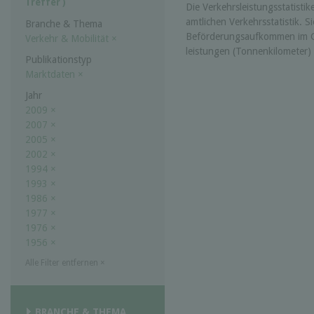
Treffer )
Die Verkehrs­leistungs­statist
amtlichen Verkehrs­statistik.
Branche & Thema
Beförderungs­aufkommen im G
Verkehr & Mobilität
×
leistungen (Tonnen­kilometer)
Publikationstyp
Marktdaten
×
Jahr
2009
×
2007
×
2005
×
2002
×
1994
×
1993
×
1986
×
1977
×
1976
×
1956
×
Alle Filter entfernen
×
BRANCHE & THEMA