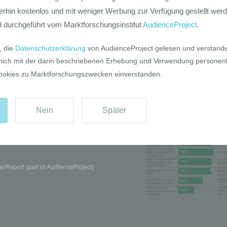
Pro und Contr
rReport (part of AudienceProject)