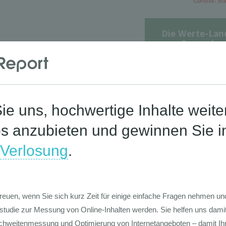
Die Werte-Lan
Deutschen
Die GIM Fahrr
Typolo