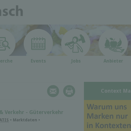
erche
Events
Jobs
Anbieter
Context Ma
 & Verkehr - Güterverkehr
ATIS
• Marktdaten •