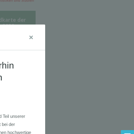
dkarte der
 2030
adfahrer-
gie