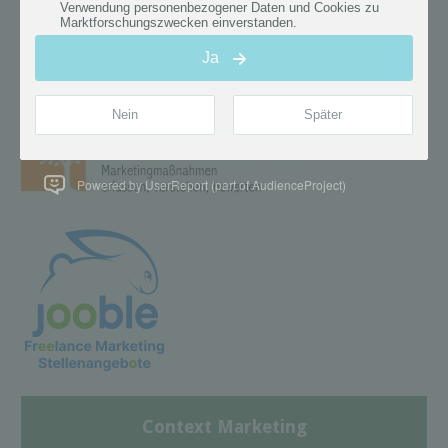
Powered by UserReport (part of AudienceProject)
Context Marketing