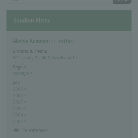
Studien Filter
Aktive Auswahl
( 1 Treffer )
Branche & Thema
Wirtschaft, Politik & Gesellschaft
×
Region
sonstige
×
Jahr
2009
×
2008
×
2007
×
2006
×
2004
×
2002
×
Alle Filter entfernen
×