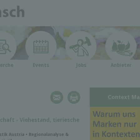
erche
Events
Jobs
Anbieter
Context Ma
chaft - Viehestand, tieriesche
istik Austria • Regionalanalyse &