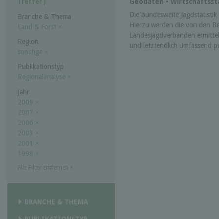
Geodaten • Wirtschaftssta
Treffer )
Die bundesweite Jagdstatistik w
Branche & Thema
Hierzu werden die von den B
Land & Forst
×
Landesjagdverbänden ermittel
Region
und letztendlich umfassend pub
sonstige
×
Publikationstyp
Regionalanalyse
×
Jahr
2009
×
2007
×
2006
×
2003
×
2001
×
1998
×
Alle Filter entfernen
×
BRANCHE & THEMA
PUBLIKATIONSTYP