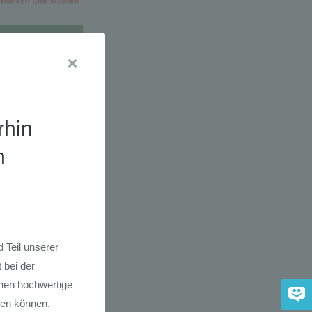
dkarte der
 2030
adfahrer-
gie