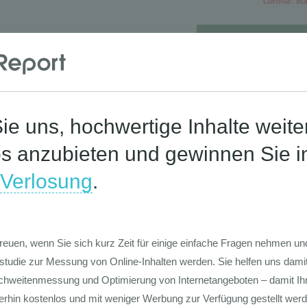
Die Werte-Lan
Deutschen
Die GIM Fahrr
Typolo