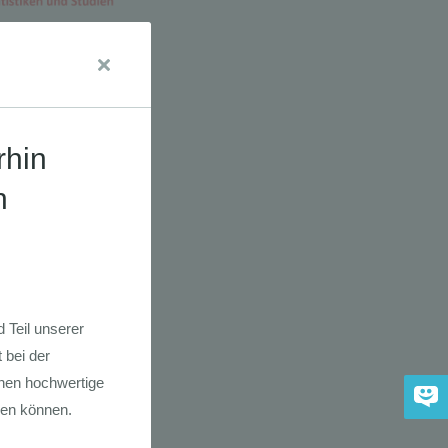
dkarte der
 2030
adfahrer-
gie