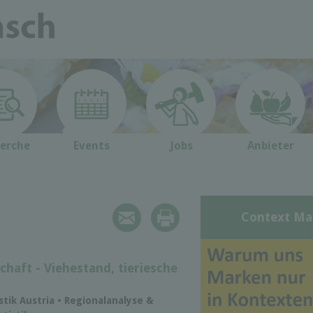
erche
Events
Jobs
Anbieter
Context Ma
chaft - Viehestand, tieriesche
istik Austria • Regionalanalyse &