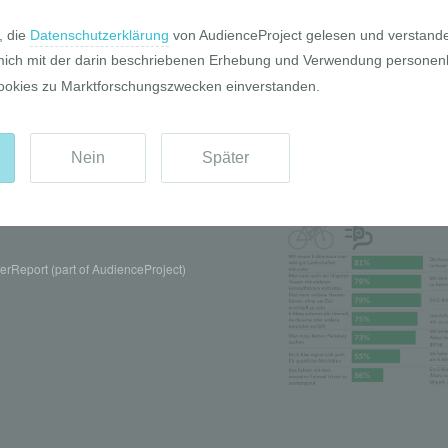
Pro und Contr
rReport (part of AudienceProject)