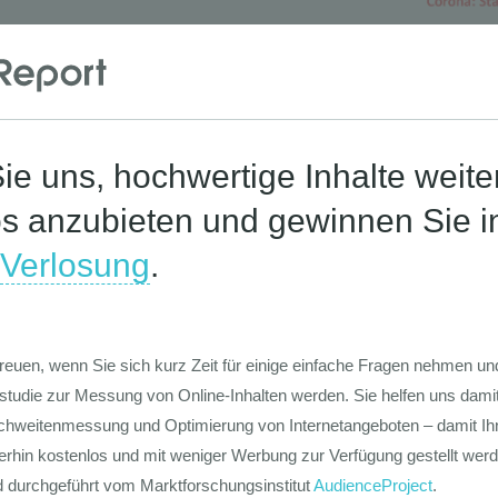
Die Werte-Lan
Deutschen
Die GIM Fahrr
Typolo