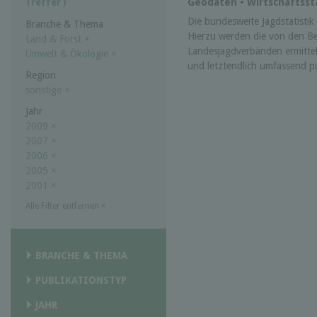
Geodaten • Wirtschaftssta
Treffer )
Die bundesweite Jagdstatistik w
Branche & Thema
Hierzu werden die von den B
Land & Forst
×
Landesjagdverbänden ermittel
Umwelt & Ökologie
×
und letztendlich umfassend pub
Region
sonstige
×
Jahr
2009
×
2007
×
2006
×
2005
×
2001
×
Alle Filter entfernen
×
BRANCHE & THEMA
PUBLIKATIONSTYP
JAHR