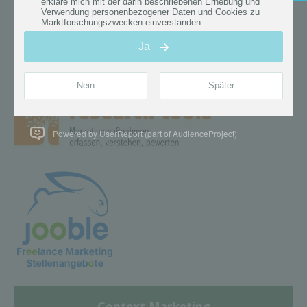
Powered by UserReport (part of AudienceProject)
Context Marketing