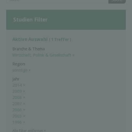
Studien Filter
Aktive Auswahl
( 1 Treffer )
Branche & Thema
Wirtschaft, Politik & Gesellschaft
×
Region
sonstige
×
Jahr
2014
×
2009
×
2008
×
2007
×
2006
×
2003
×
1996
×
Alle Filter entfernen
×