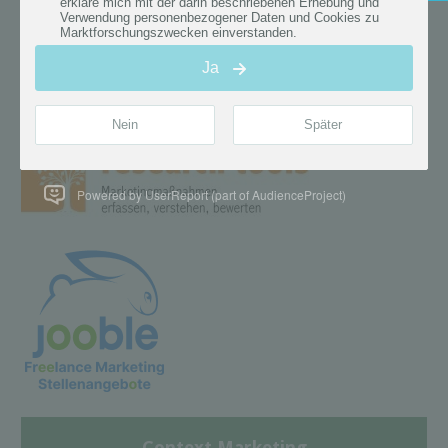
Powered by UserReport (part of AudienceProject)
Context Marketing