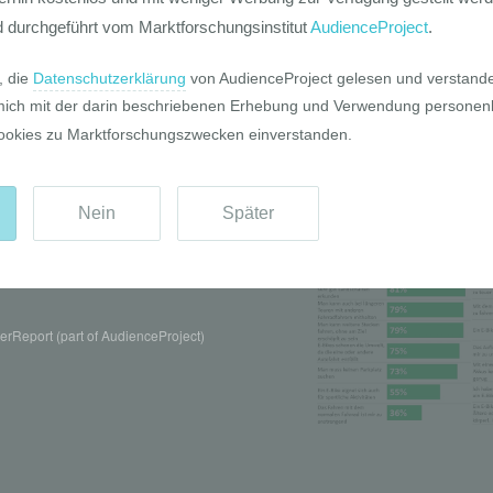
Pro und Contr
rReport (part of AudienceProject)