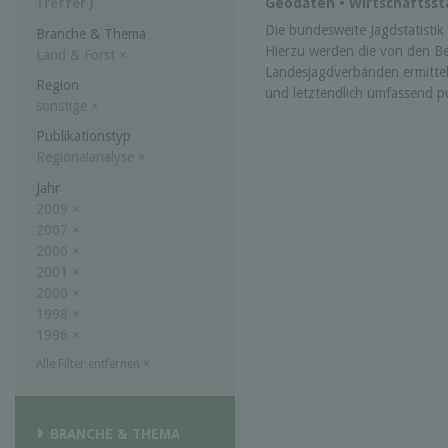
Geodaten • Wirtschaftssta
Treffer )
Die bundesweite Jagdstatistik w
Branche & Thema
Hierzu werden die von den B
Land & Forst
×
Landesjagdverbänden ermittel
Region
und letztendlich umfassend pub
sonstige
×
Publikationstyp
Regionalanalyse
×
Jahr
2009
×
2007
×
2006
×
2001
×
2000
×
1998
×
1996
×
Alle Filter entfernen
×
BRANCHE & THEMA