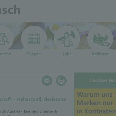
erche
Events
Jobs
Anbieter
Context Ma
chaft - Viehestand, tieriesche
istik Austria • Regionalanalyse &