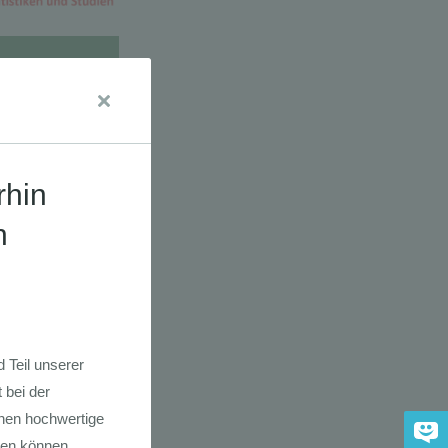
dkarte der
 2030
adfahrer-
gie