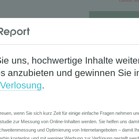
Die Werte-Lan
Deutschen
Die GIM Fahrr
Typolo