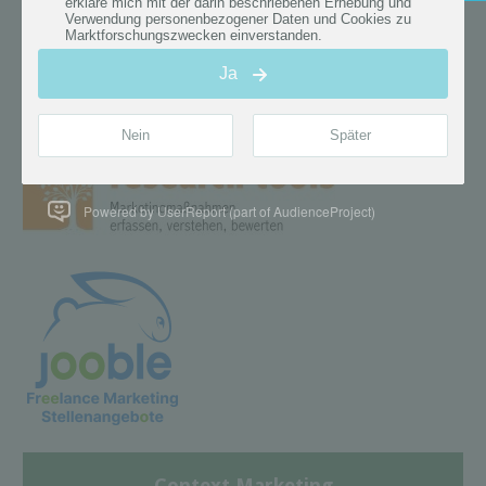
Powered by UserReport (part of AudienceProject)
Context Marketing