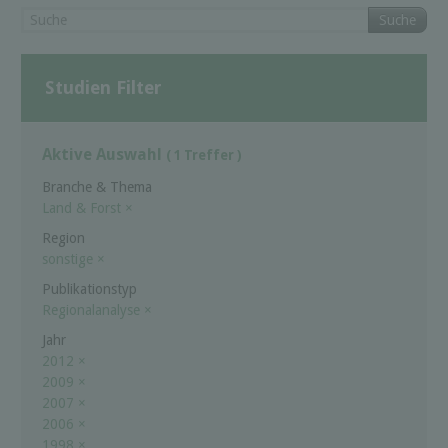
Suche
Studien Filter
Aktive Auswahl
( 1 Treffer )
Branche & Thema
Land & Forst
×
Region
sonstige
×
Publikationstyp
Regionalanalyse
×
Jahr
2012
×
2009
×
2007
×
2006
×
1998
×