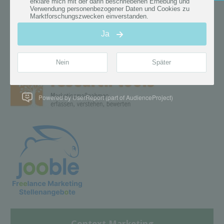
Powered by UserReport (part of AudienceProject)
Context Marketing