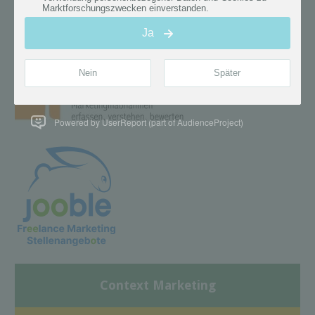
Powered by UserReport (part of AudienceProject)
Context Marketing