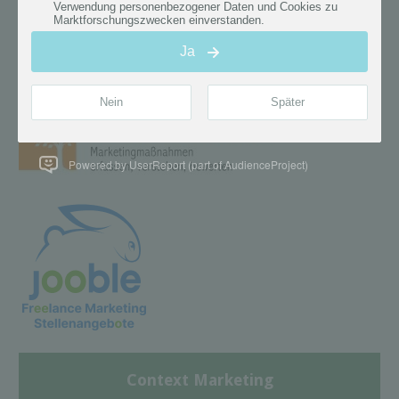
Powered by UserReport (part of AudienceProject)
Context Marketing