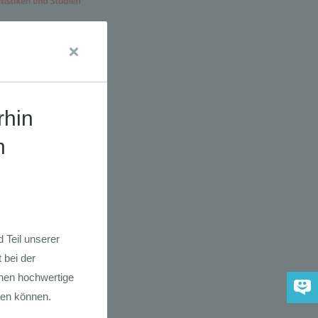
dkarte der
 2030
adfahrer-
gie