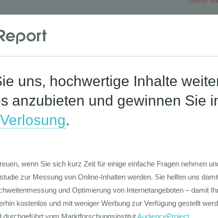
Die Werte-Lan
Deutschen
Die GIM Fahrr
Typolo