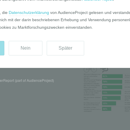
Pro und Contr
rReport (part of AudienceProject)