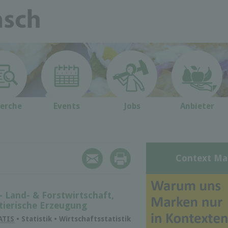
erche
Events
Jobs
Anbieter
Context Ma
- Land- & Forstwirtschaft,
tie­ri­sche Er­zeu­gung
ATIS
• Statistik • Wirtschaftsstatistik