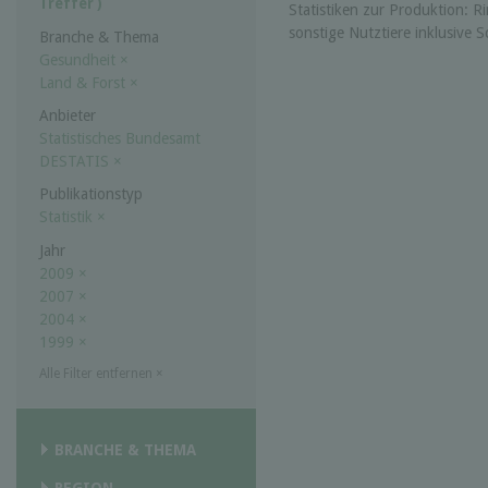
Treffer )
Statistiken zur Produktion: R
sonstige Nutztiere inklusive
Branche & Thema
Gesundheit
×
Land & Forst
×
Anbieter
Statistisches Bundesamt
DESTATIS
×
Publikationstyp
Statistik
×
Jahr
2009
×
2007
×
2004
×
1999
×
Alle Filter entfernen
×
BRANCHE & THEMA
REGION