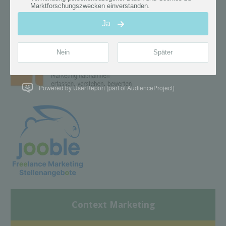
Powered by UserReport (part of AudienceProject)
Context Marketing