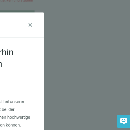
dkarte der
 2030
adfahrer-
gie