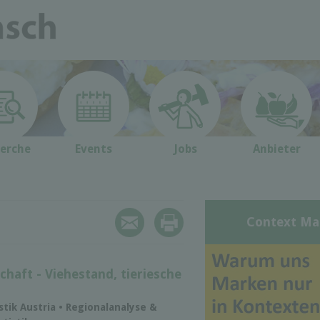
erche
Events
Jobs
Anbieter
Context Ma
chaft - Viehestand, tieriesche
istik Austria • Regionalanalyse &