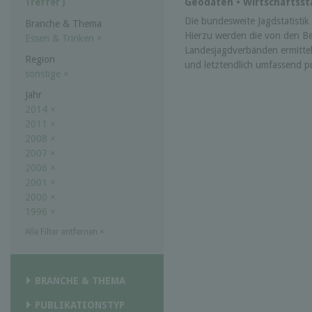
Geodaten • Wirtschaftssta
Treffer )
Die bundesweite Jagdstatistik w
Branche & Thema
Hierzu werden die von den B
Essen & Trinken
×
Landesjagdverbänden ermittel
Region
und letztendlich umfassend pub
sonstige
×
Jahr
2014
×
2011
×
2008
×
2007
×
2006
×
2001
×
2000
×
1996
×
Alle Filter entfernen
×
BRANCHE & THEMA
PUBLIKATIONSTYP