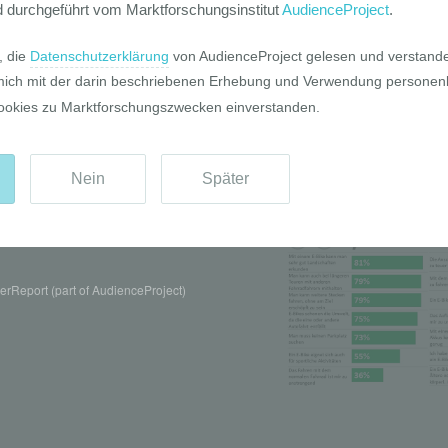
Pro und Contr
rReport (part of AudienceProject)