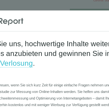
Die Werte-Lan
Deutschen
Die GIM Fahrr
Typolo