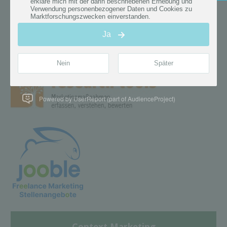
Powered by UserReport (part of AudienceProject)
Context Marketing