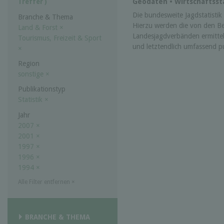
Geodaten • Wirtschaftssta
Treffer )
Die bundesweite Jagdstatistik w
Branche & Thema
Hierzu werden die von den B
Land & Forst
×
Landesjagdverbänden ermittel
Tourismus, Freizeit & Sport
und letztendlich umfassend pub
×
Region
sonstige
×
Publikationstyp
Statistik
×
Jahr
2007
×
2001
×
1997
×
1996
×
1994
×
Alle Filter entfernen
×
BRANCHE & THEMA