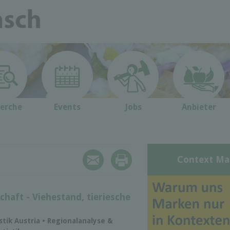
erche
Events
Jobs
Anbieter
Context Ma
chaft - Viehestand, tieriesche
istik Austria • Regionalanalyse &