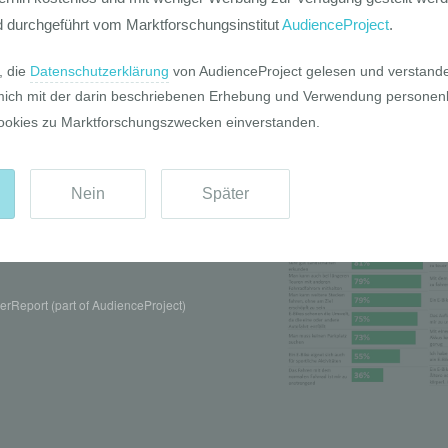
Pro und Contr
rReport (part of AudienceProject)