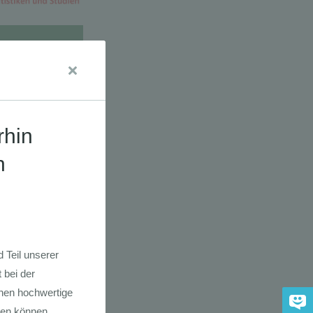
dkarte der
 2030
adfahrer-
gie