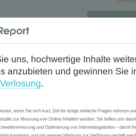
Die Werte-Lan
Deutschen
Die GIM Fahrr
Typolo