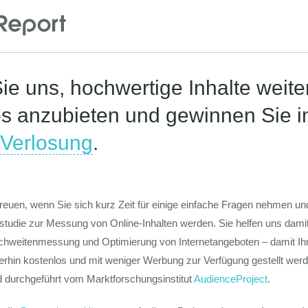
Die Werte-Lan
Deutschen
Die GIM Fahrr
Typolo