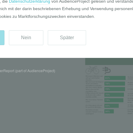
Pro und Contr
rReport (part of AudienceProject)