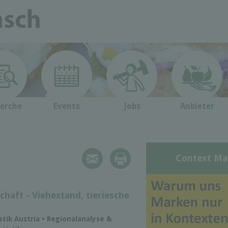
erche
Events
Jobs
Anbieter
Context Ma
chaft - Viehestand, tieriesche
istik Austria • Regionalanalyse &