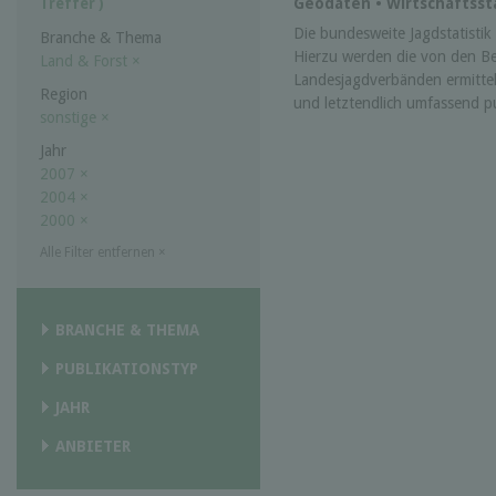
Geodaten • Wirtschaftssta
Treffer )
Die bundesweite Jagdstatistik w
Branche & Thema
Hierzu werden die von den B
Land & Forst
×
Landesjagdverbänden ermittel
Region
und letztendlich umfassend pub
sonstige
×
Jahr
2007
×
2004
×
2000
×
Alle Filter entfernen
×
BRANCHE & THEMA
PUBLIKATIONSTYP
JAHR
ANBIETER