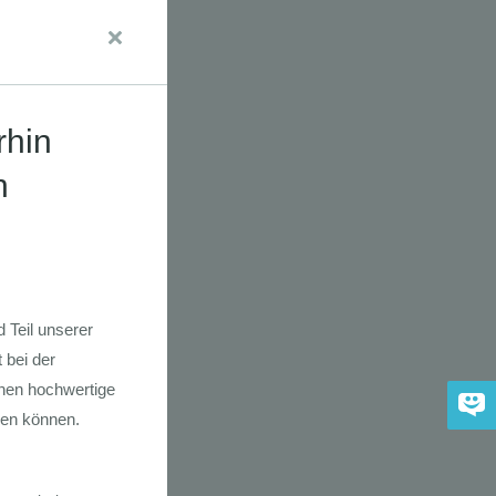
dkarte der
 2030
adfahrer-
gie